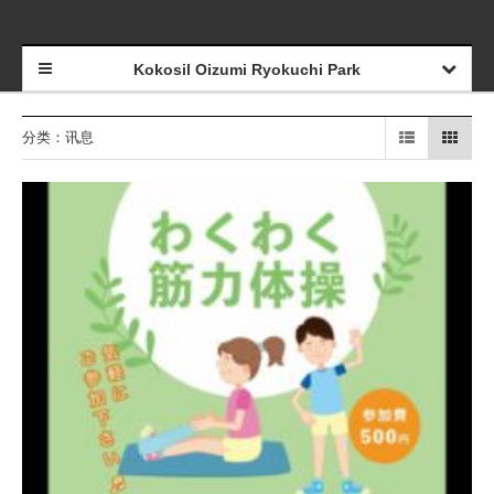
Kokosil Oizumi Ryokuchi Park
分类：讯息