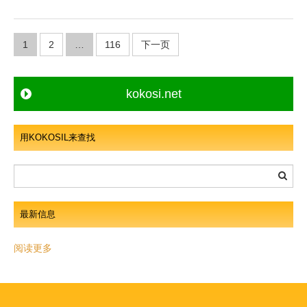
文
1
2
…
116
下一页
章
导
航
kokosi.net
用KOKOSIL来查找
最新信息
阅读更多