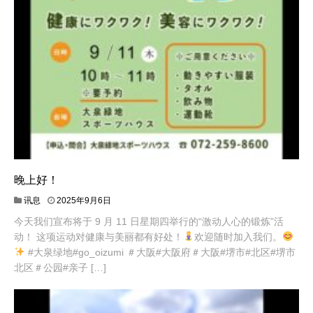
晚上好！
讯息
2025年9月6日
今天我们宣布将于 9 月 11 日星期四举行的“激动人心的锻炼”活
动！ 这项运动对健康与美丽都有好处！
欢迎随时加入我们。
#大泉绿地#go_oizumi ＃大阪#大阪府＃大阪#堺市#北区#堺市
北区＃公园#亲子 […]