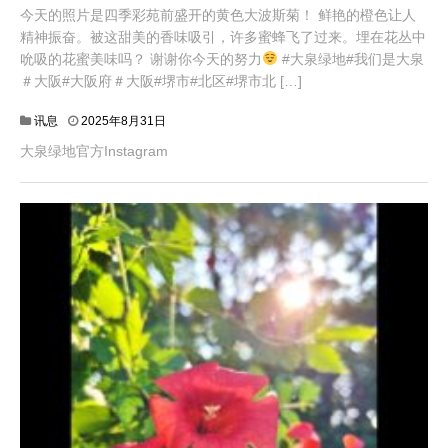
今天的照片是四季彩苑前盛开的黄色大波斯菊！ 鲜艳的橙色让人
精神振奋。被这甜美的香味吸引，许多蜜蜂飞了过来。埋在花丛中
吮吸的花蜜美味吗？ 谢谢你今天的努力
#大泉绿地#我们是大泉
＃大阪#大阪府＃大阪#堺市#北区#堺市北 […]
讯息
2025年8月31日
大泉绿地官方Instagram