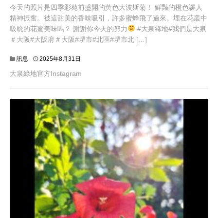
今天的照片是四季彩苑前盛開的黃色大波斯菊！ 鮮豔的橙色讓人
精神振奮。被這甜美的香味吸引，許多蜜蜂飛了過來。埋在花叢中
吸吮的花蜜美味嗎？ 謝謝你今天的努力
#大泉綠地#我們是大泉
＃大阪#大阪府＃大阪#堺市#北區#堺市北 […]
訊息
2025年8月31日
大泉綠地官方Instagram