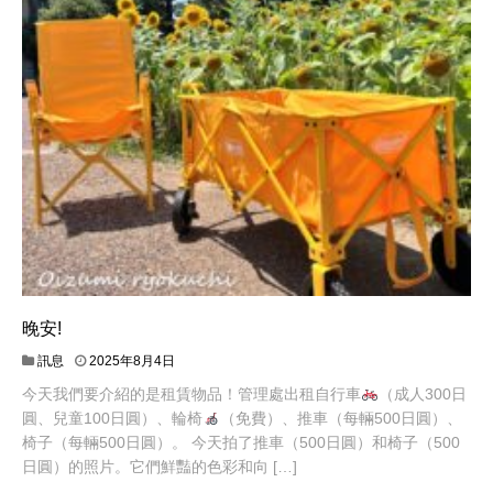
晚安!
訊息
2025年8月4日
今天我們要介紹的是租賃物品！管理處出租自行車
（成人300日
圓、兒童100日圓）、輪椅
（免費）、推車（每輛500日圓）、
椅子（每輛500日圓）。 今天拍了推車（500日圓）和椅子（500
日圓）的照片。它們鮮豔的色彩和向 […]