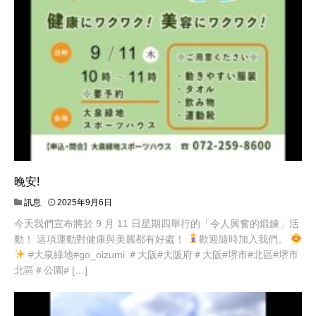
晚安!
訊息
2025年9月6日
今天我們宣布將於 9 月 11 日星期四舉行的「令人興奮的鍛鍊」活
動！ 這項運動對健康與美麗都有好處！
歡迎隨時加入我們。
#大泉綠地#go_oizumi ＃大阪#大阪府＃大阪#堺市#北區#堺市
北區＃公園# […]