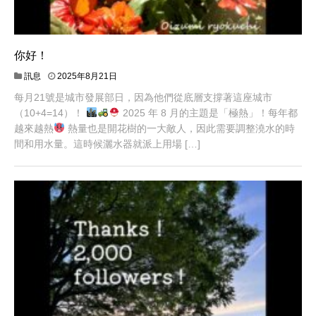
你好！
訊息
2025年8月21日
每月21號是城市發展部日，因為他們從底層支撐著這座城市
（10+4=14）！
2025 年 8 月的主題是「極熱」！每年都
越來越熱
熱量也是開花樹的一大敵人，因此需要調整澆水的時
間和用水量。這時候灑水器就派上用場 […]