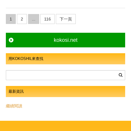
文
1
2
...
116
下一頁
章
導
覽
kokosi.net
用KOKOSHIL來查找
最新資訊
繼續閱讀