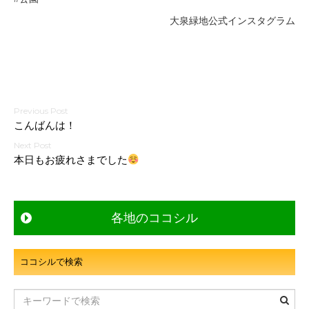
大泉緑地公式インスタグラム
投
こんばんは！
稿
ナ
本日もお疲れさまでした
ビ
ゲ
ー
各地のココシル
シ
ョ
ン
ココシルで検索